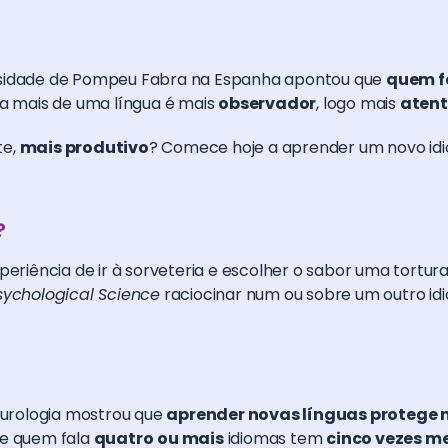
rsidade de Pompeu Fabra na Espanha apontou que
quem f
la mais de uma língua é mais
observador
, logo mais
atent
te,
mais produtivo
? Comece hoje a aprender um novo id
?⠀
periência de ir à sorveteria e escolher o sabor uma tortur
ychological Science
raciocinar num ou sobre um outro i
urologia mostrou que
aprender novas línguas protege
ue quem fala
quatro
ou mais
idiomas tem
cinco vezes m