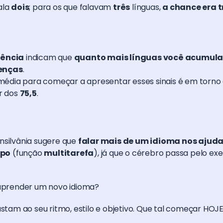
ala
dois
; para os que falavam
três
línguas,
a chance era 
ência
indicam que
quanto mais línguas você acumular 
oenças
.
média para começar a apresentar esses sinais é em torno
r dos
75,5
.
nsilvânia sugere que
falar mais de um idioma nos ajud
mpo
(função
multitarefa
), já que o cérebro passa pelo exe
 aprender um novo idioma?
ustam ao seu ritmo, estilo e objetivo. Que tal começar H