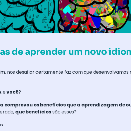
cas de aprender um novo idio
nfim, nos desafiar certamente faz com que desenvolvamos
A
e
você
?
ia comprovou os benefícios que a aprendizagem de o
perado,
que benefícios
são esses?
s: