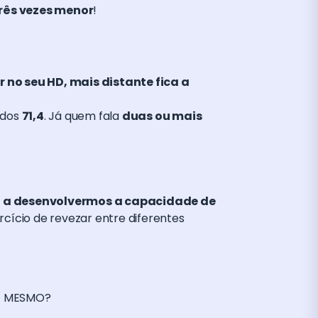
três vezes menor
!
no seu HD, mais distante fica a
 dos
71,4
. Já quem fala
duas ou mais
a a desenvolvermos a capacidade de
rcício de revezar entre diferentes
OJE MESMO?