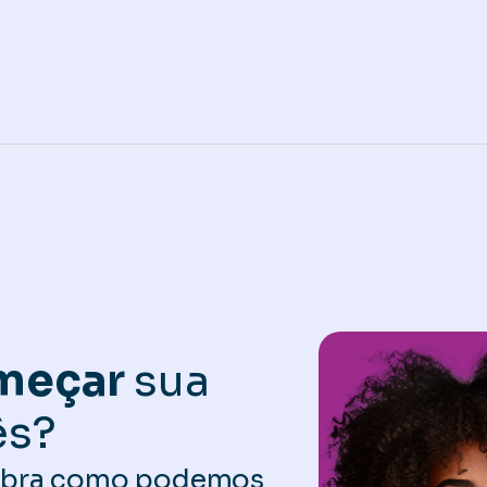
omeçar
sua
ês?
cubra como podemos