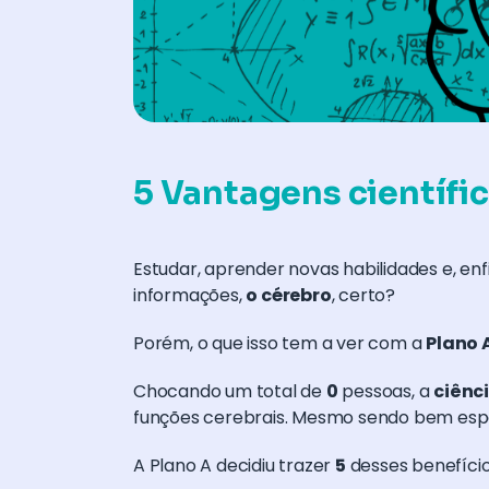
5 Vantagens científi
Estudar, aprender novas habilidades e, e
informações,
o cérebro
, certo?
Porém, o que isso tem a ver com a
Plano 
Chocando um total de
0
pessoas, a
ciênc
funções cerebrais. Mesmo sendo bem es
A Plano A decidiu trazer
5
desses benefício