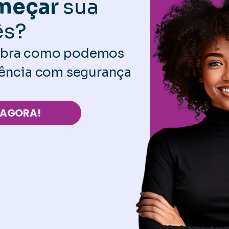
omeçar
sua
ês?
cubra como podemos
luência com segurança
AGORA!