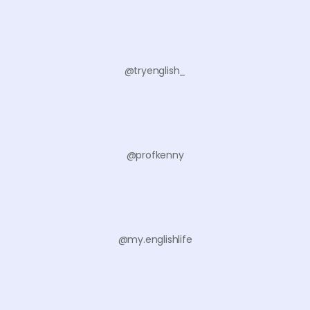
@tryenglish_
@profkenny
@my.englishlife