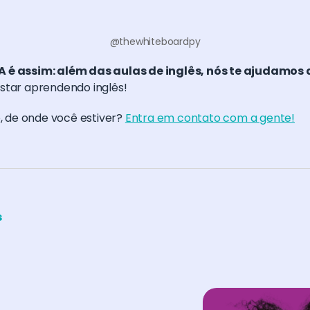
@thewhiteboardpy
A é assim: além das aulas de inglês, nós te ajudamos a
 estar aprendendo inglês!
o, de onde você estiver?
Entra em contato com a gente!
s