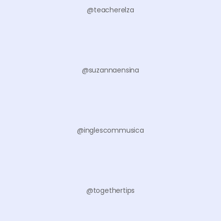
@teacherelza
@suzannaensina
@inglescommusica
@togethertips