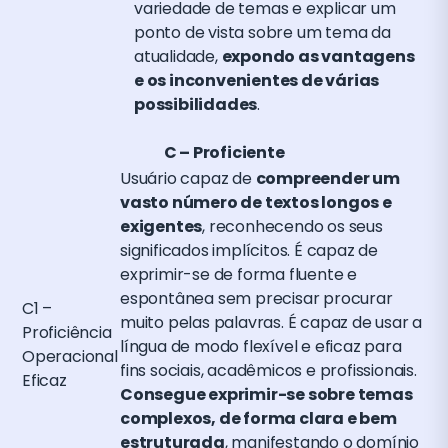
variedade de temas e explicar um
ponto de vista sobre um tema da
atualidade,
expondo as vantagens
e os inconvenientes de várias
possibilidades
.
C – Proficiente
Usuário capaz de
compreender um
vasto número de textos longos e
exigentes
, reconhecendo os seus
significados implícitos. É capaz de
exprimir-se de forma fluente e
espontânea sem precisar procurar
C1 –
muito pelas palavras. É capaz de usar a
Proficiência
língua de modo flexível e eficaz para
Operacional
fins sociais, acadêmicos e profissionais.
Eficaz
Consegue exprimir-se sobre temas
complexos, de forma clara e bem
estruturada
, manifestando o domínio