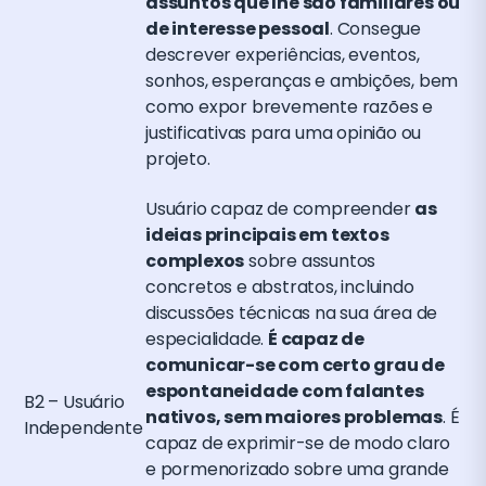
assuntos que lhe são familiares ou
de interesse pessoal
. Consegue
descrever experiências, eventos,
sonhos, esperanças e ambições, bem
como expor brevemente razões e
justificativas para uma opinião ou
projeto.
Usuário capaz de compreender
as
ideias principais em textos
complexos
sobre assuntos
concretos e abstratos, incluindo
discussões técnicas na sua área de
especialidade.
É capaz de
comunicar-se com certo grau de
espontaneidade com falantes
B2 – Usuário
nativos, sem maiores problemas
. É
Independente
capaz de exprimir-se de modo claro
e pormenorizado sobre uma grande